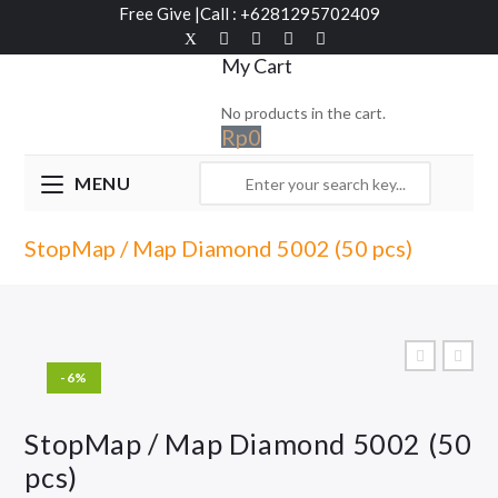
Free Give
|
Call : +6281295702409
My Cart
No products in the cart.
Rp
0
MENU
StopMap / Map Diamond 5002 (50 pcs)
-6%
StopMap / Map Diamond 5002 (50
pcs)