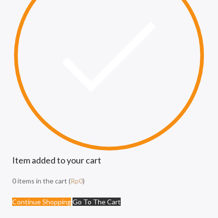
Item added to your cart
0
items in the cart (
Rp
0
)
Continue Shopping
Go To The Cart