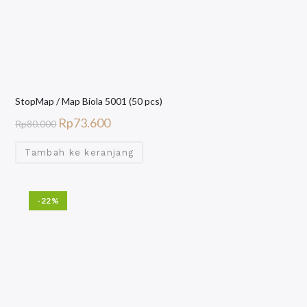
StopMap / Map Biola 5001 (50 pcs)
Rp
73.600
Rp
80.000
Tambah ke keranjang
-22%