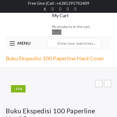
Free Give
|
Call : +6281295702409
My Cart
No products in the cart.
Rp
0
MENU
Buku Ekspedisi 100 Paperline Hard Cover
-21%
Buku Ekspedisi 100 Paperline